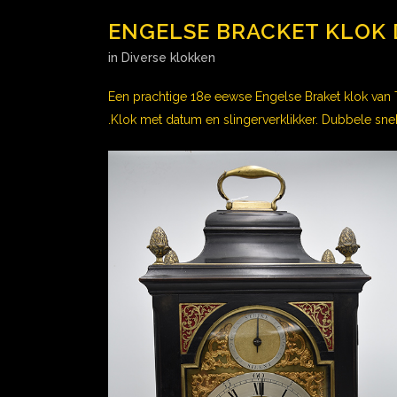
ENGELSE BRACKET KLOK 
in
Diverse klokken
Een prachtige 18e eewse Engelse Braket klok va
.Klok met datum en slingerverklikker. Dubbele sne