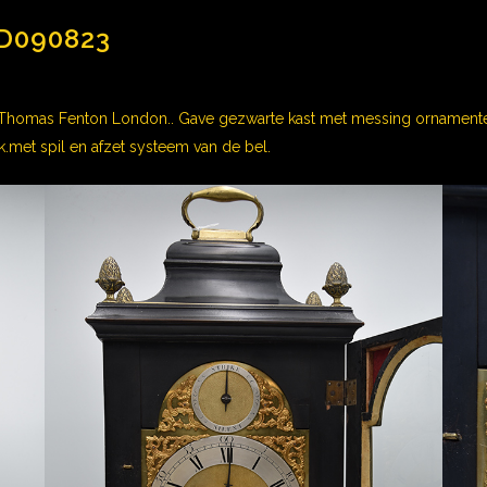
D090823
n Thomas Fenton London.. Gave gezwarte kast met messing ornament
k.met spil en afzet systeem van de bel.