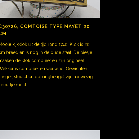
C30726, COMTOISE TYPE MAYET 20
CM
Mooie kijkklok uit de tijd rond 1740. Klok is 20
cm breed en is nog in de oude staat. De biesje
maaken de klok compleet en zijn origineel.
Wekker is compleet en werkend. Gewichten
slinger, sleutel en ophangbeugel zijn aanwezig.
I deurtje moet...